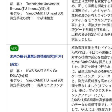
化により放射率も変化する
顧 客： Technische Universität
め、正しく温度を測定する
Ilmenau(TU Ilmenau)(独) 様
は困難です。しかしながら
モデル： VarioCAM® HD head 800
放射強度の分布とラインプ
測定手法/分野： 非破壊検査
ファイルをモニタリングす
事により、溶接接合中の溶
跡(ビード形状)を可視化し
工程の良否判定が行える事
実証しました。
植物育種事業を営むドイツ
研究
KWSでは、干ばつや害虫に
未来の種子(農業分野植物研究)[PDF]
対する植物の反応を観察す
ためにVarioCAMを採用しま
(英文)
した。測定を屋外で行う為
顧 客： KWS SAAT SE & Co.
に、耐環境性を高めるIP67
KGaA(独) 様
ケーブルインターフェース
モデル： VarioCAM® HD head 900
と、測定温度精度を高める
測定手法/分野： 長期モニタリング
能を導入しました(オプショ
ン)。更に、マイクロスキャ
ンテクノロジーにより、
2,048×1,536画素の高解像
のデータを取得可能です。
して、GigEにより既存のネ