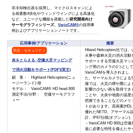
非冷却検出器を採用し、マイクロスキャンによ
る画素数4倍化やウィンドウイングによる高速化
など、ユニークな機能を搭載した
研究開発向け
サーモグラフィシリーズ、
VarioCAM®
の採用事
例およびアプリケーションノートです。
応用事例/アプリケーション
概要
Hiland Helicopters社では
防災・セキュリティ
火事や森林火災の消火活動
炎をとらえる -空撮火災マッピング
サポートする空撮火災マッ
ング用のカメラの1つとし
で消火活動をサポート[PDF](英文)
VarioCAMを導入されまし
顧 客： Highland Helicopters(ニュ
た。サーマルカメラによる
ージーランド) 様
撮では、火災の煙や塵によ
モデル： VarioCAM® HD head 800
影響の少ない画を取得でき
測定手法/分野： 空撮サーモグラフ
ことや、火炎や地面の温度
ィー
把握できることなどのメリ
トがあります。高画素(HD)
優れたNETD、アサーマル
計、IP67仕様(オプション)
－VarioCAM HD 800は空撮
途に必要な特性を備えたサ