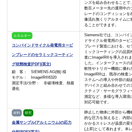
ンズを組み合わせることで
数百メーター先の運用中の
レードのコンディションを
像流れ無くリアルタイムに
ることができます。
Siemens社では、コンバイ
エネルギー
ドサイクル発電用のタービ
コンバインドサイクル発電用タービ
ブレード製造における、セ
ミックコーティングの品質
ンブレードのセラミックコーティン
査にImageIR®を導入され
した。インターフェースの
グ状態検査[PDF](英文)
軟性やトリガー機能に優れ
顧 客： SIEMENS AG(独) 様
ImageIR®は、既存の検査
モデル： ImageIR®8320
ステムへの導入や外部の励
測定手法/分野： 非破壊検査、熱最
デバイスと組み合わせての
適化
クティブ・サーモグラフィ
測定など、多様な導入環境
対応可能です。
静止した物体に外部から機
材料
研究
的な圧力を加えると、内部
金属サンプル(アルミニウム)の応力
かかるストレスが温度の変
(上昇)として表れます。本
分析[PDF](英文)