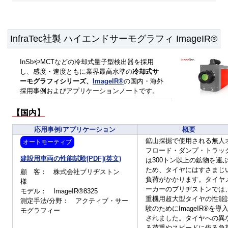
2024年2月： 無料Webinar(英語) -サーモグラフィを使った気
流解析 開催
開催日程： 2024年2月21日(水) 18:00～20:00(日本時間)
InfraTec社製 ハイエンドサーモグラフィ ImageIR®
こちら
詳細、お申込み方法等は
からご覧ください。
2023年11月： 無料Webinar(英語) -最高水準のハイスピード
InSbやMCTなどの冷却式量子型検出器を採用
サーモグラフィ 開催
し、感度・速度ともに業界最高水準の
冷却式サ
開催日程： 2023年11月7日(火) 18:00～20:00(日本時間)
ーモグラフィシリーズ、
ImageIR®
の国内・海外
採用事例およびアプリケーションノートです。
こちら
詳細、お申込み方法等は
からご覧ください。
2023年6月： 無料Webinar(英語) -サーモグラフィを使った気
【国内】
流解析 開催
応用事例/アプリケーション
概要
開催日程： 2023年6月14日(水) 17:00～19:00(日本時間)
鉱山採掘で使用される無人
オートモーティブ
こちら
詳細、お申込み方法等は
からご覧ください。
フロード・ダンプ・トラッ
建設用車両の性能試験[PDF](英文)
は300トン以上の鉱物を運
2023年4月： 無料Webinar(英語) -パワー半導体向け精密・非
ため、タイヤにはすさまじ
顧 客： 株式会社ブリヂストン
接触・高速サーモグラフィ・ソリューション 開催
負荷がかかります。タイヤ
様
開催日程： 2023年4月18日(火) 17:00～19:00(日本時間)
ーカーのブリヂストンでは
モデル： ImageIR®8325
こちら
詳細、お申込み方法等は
からご覧ください。
重機用超大型タイヤの性能
測定手法/分野： アクティブ・サー
験のためにImageIR®を導
モグラフィー
2023年3月： 無料Webinar(英語) -顕微サーモグラフィ：マイ
されました。タイヤへの異
クロスケールでの非接触温度測定(InfraTec) 開催
る荷重やスピードに依る負