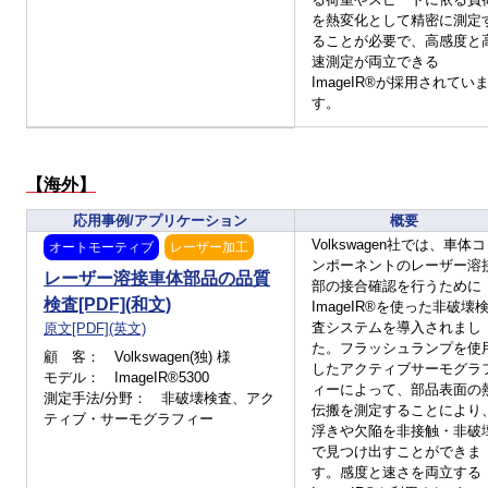
開催日程： 2023年3月29日(水) 17:00～19:00(日本時間)
を熱変化として精密に測定
こちら
詳細、お申込み方法等は
からご覧ください。
ることが必要で、高感度と
速測定が両立できる
2023年3月： 無料Webinar(英語) -まるごとサーモグラフィ：
ImageIR®が採用されてい
赤外線技術の世界をご案内(InfraTec) 開催
す。
開催日程： 2023年3月22日(水) 22:00～01:00(深夜)(日本時間)
こちら
詳細、お申込み方法等は
からご覧ください。
【海外】
2023年2月： ハイエンドサーモグラフィ ImageIR®のデモ機
を導入
応用事例/アプリケーション
概要
VGA高速・高拡張性モデル、ImageIR® 8300 hpのデモ機を導入しま
Volkswagen社では、車体コ
オートモーティブ
レーザー加工
した。デモ・評価ご希望の方はお問い合わせフォームからご相談く
ンポーネントのレーザー溶
ださい。
レーザー溶接車体部品の品質
部の接合確認を行うために
こちら
基本仕様等は
からご覧ください。
検査[PDF](和文)
ImageIR®を使った非破壊
査システムを導入されまし
原文[PDF](英文)
2023年 2月： 無料Webinar(英語) -電子部品・IC(集積回路)の
た。フラッシュランプを使
顧 客： Volkswagen(独) 様
検査におけるロックインサーモグラフィの活用(InfraTec) 開
したアクティブサーモグラ
モデル： ImageIR®5300
催
ィーによって、部品表面の
測定手法/分野： 非破壊検査、アク
開催日程： 2023年2月9日(木) 18:00～20:00(日本時間)
伝搬を測定することにより
ティブ・サーモグラフィー
こちら
詳細、お申込み方法等は
からご覧ください。
浮きや欠陥を非接触・非破
で見つけ出すことができま
2022年11月： 無料Webinar(英語) -まるごとサーモグラフ
す。感度と速さを両立する