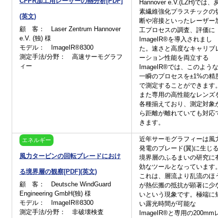
CFPR加工用レーザーの熱分析[PDF]
Hannover e.V.(LZH)では、
小型設計(2kg)、メンテナンスコストを抑える長寿命クーラータイプ
素繊維強化プラスチックの
です。（モデル一覧からカタログをご覧いただけます。）
(英文)
断や溶接といったレーザー
顧 客： Laser Zentrum Hannover
工プロセスの調査、評価に
e.V. (独) 様
ImageIR®を導入されまし
モデル： ImageIR®8300
た。速さと高度なキャリブ
測定手法/分野： 高速サーモグラフ
ーション性能を両立する
ィー
ImageIR®では、このよう
一瞬のプロセスを±1%の精
で測定することができます
また専用の高性能なレンズ
各種揃えており、測定対象
ら距離が離れていても対応
きます。
近年サーモグラフィーは風
エネルギー
発電のブレード(翼)に生じ
風力タービンの回転ブレードにおけ
境界層のふるまいの研究に
効なツールとなっています
る境界層の観察[PDF](英文)
これは、層流より乱流のほ
顧 客： Deutsche WindGuard
が熱伝搬の抵抗が顕著に少
Engineering GmbH(独) 様
いという現象です。極端に
モデル： ImageIR®8300
い露光時間が可能な
測定手法/分野： 非破壊検査
ImageIR®と専用の200mm