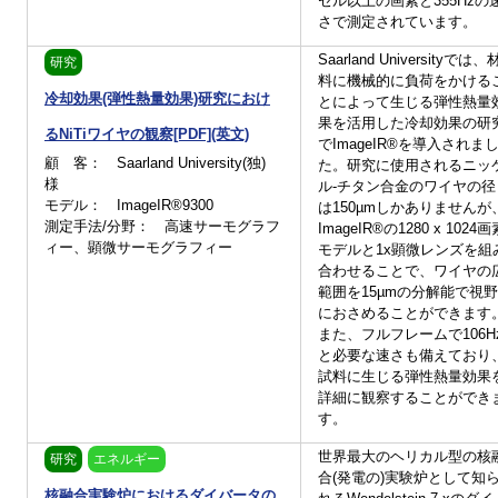
セル以上の画素と355Hzの
さで測定されています。
Saarland Universityでは、
研究
料に機械的に負荷をかける
冷却効果(弾性熱量効果)研究におけ
とによって生じる弾性熱量
果を活用した冷却効果の研
るNiTiワイヤの観察[PDF](英文)
でImageIR®を導入されま
顧 客： Saarland University(独)
た。研究に使用されるニッ
様
ル-チタン合金のワイヤの径
モデル： ImageIR®9300
は150µmしかありませんが
測定手法/分野： 高速サーモグラフ
ImageIR®の1280 x 1024画
ィー、顕微サーモグラフィー
モデルと1x顕微レンズを組
合わせることで、ワイヤの
範囲を15µmの分解能で視野
におさめることができます
また、フルフレームで106H
と必要な速さも備えており
試料に生じる弾性熱量効果
詳細に観察することができ
す。
世界最大のヘリカル型の核
研究
エネルギー
合(発電の)実験炉として知
核融合実験炉におけるダイバータの