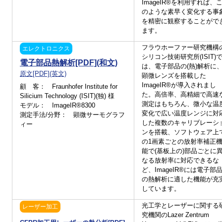
ィ：赤外線技術の世界をご案内(InfraTec) 開催
ImageIR®を利用すれば、
開催日程： ① 2022年11月23日(水) 22:00～01:00(日本時間) ②
のような素早く変化する事
2022年11月24日(木) 06:00～09:00(日本時間)
を精密に観察することがで
こちら
ます。
詳細、お申込み方法等は
からご覧ください。
フラウホーファー研究機構
エレクトロニクス
2022年11月： 無料Webinar(英語) -改善されるエネルギーへ
シリコン技術研究所(ISIT)
のサーモグラフィの活用：再生可能エネルギーの高効率化と安
電子部品熱解析[PDF](和文)
は、電子部品の(熱)解析に
全 開催
原文[PDF](英文)
顕微レンズを搭載した
開催日程： ① 2022年11月10日(木) 18:00～20:00(日本時間) ②
ImageIR®が導入されまし
顧 客： Fraunhofer Institute for
2022年11月11日(金) 06:00～08:00(日本時間)
た。高倍率、高精細で高速
Silicium Technology (ISIT)(独) 様
こちら
詳細、お申込み方法等は
からご覧ください。
測定はもちろん、微小な温
モデル： ImageIR®8300
変化で広い温度レンジに対
測定手法/分野： 顕微サーモグラフ
2022年10月： 無料Webinar(英語) -非破壊・非接触、効率的
した複数のキャリブレーシ
ィー
な材料試験 開催
ンを搭載、ソフトウェア上
開催日程： ① 2022年10月26日(水) 22:00～23:30(日本時間) ②
の1画素ごとの放射率補正
2022年10月27日(木) 05:00～06:30(早朝)(日本時間)
能で(基板上の)部品ごとに
こちら
詳細、お申込み方法等は
からご覧ください。
なる放射率に対応できるな
ど、ImageIR®には電子部
2022年 6月： 新モデルをリリース！小型ズームサーモグラフ
の熱解析に適した機能が充
ィ『ImageIR 6300 Z』発売開始！
しています。
InfraTecのImageIR®シリーズに新モデルが登場。7.5倍光学ズームレ
光工学とレーザーに関する
レーザー加工
ンズ搭載、フルレンジ放射温度較正仕様でどんな画角でも±2%の高
究機関のLazer Zentrum
精度で温度測定できます。さらに、ドローン搭載用途などに適した