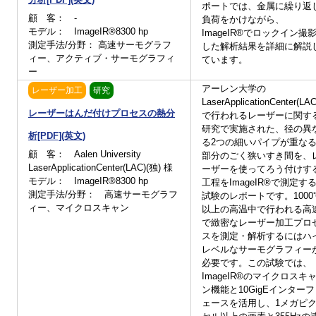
ポートでは、金属に繰り返
顧 客： -
負荷をかけながら、
モデル： ImageIR®8300 hp
ImageIR®でロックイン撮
測定手法/分野： 高速サーモグラフ
した解析結果を詳細に解説
ィー、アクティブ・サーモグラフィ
ています。
ー
アーレン大学の
レーザー加工
研究
LaserApplicationCenter(LAC
レーザーはんだ付けプロセスの熱分
で行われるレーザーに関す
研究で実施された、径の異
析[PDF](英文)
る2つの細いパイプが重な
顧 客： Aalen University
部分のごく狭いすき間を、
LaserApplicationCenter(LAC)(独) 様
ーザーを使ってろう付けす
モデル： ImageIR®8300 hp
工程をImageIR®で測定す
測定手法/分野： 高速サーモグラフ
試験のレポートです。1000
ィー、マイクロスキャン
以上の高温中で行われる高
で緻密なレーザー加工プロ
スを測定・解析するにはハ
レベルなサーモグラフィー
必要です。この試験では、
ImageIR®のマイクロスキ
ン機能と10GigEインターフ
ェースを活用し、1メガピ