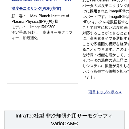
れるWendelstein 7-xのダイ
バータの温度モニタリング
温度モニタリング[PDF](英文)
けに採用されたImageIR®
顧 客： Max Planck Institute of
レポートです。ImageIR®
Plasma Physics(IPP)(独) 様
NDフィルタを複数搭載する
モデル： ImageIR®9300
ことで非常に広い温度範囲
測定手法/分野： 高速サーモグラフ
対応することができるとと
ィー、熱最適化
に、高画素タイプを選択す
ことで広範囲の視野を確保
ることができます。このよ
な特長・機能を活かして、
イバータの温度の過上昇に
りシステムに損傷が発生し
いよう監視する役割を担っ
います。
項目トップへ戻る▲
InfraTec社製 非冷却研究用サーモグラフィ
VarioCAM®