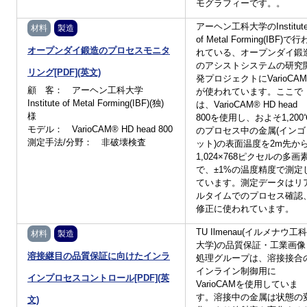
モグラフィーです。。
アーヘン工科大学のInstitut
材料
製造
of Metal Forming(IBF)で行
オープンダイ鍛造のプロセスモニタ
れている、オープンダイ鍛
のアシストシステムの研究
リング[PDF](英文)
発プロジェクトにVarioCAM
顧 客： アーヘン工科大学
が使われています。ここで
Institute of Metal Forming(IBF)(独)
は、VarioCAM® HD head
様
800を使用し、およそ1,200
モデル： VarioCAM® HD head 800
のプロセス中の金属(インゴ
測定手法/分野： 非破壊検査
ット)の表面温度を2m先か
1,024×768ピクセルの多画
で、±1%の温度精度で測定
ています。測定データはリ
ルタイムでのプロセス確認
修正に使われています。
TU Ilmenau(イルメナウ工科
材料
製造
大学)の品質保証・工業画像
溶接継目の品質保証に向けたインラ
処理グループは、溶接接合
インライン制御用に
インプロセスコントロール[PDF](英
VarioCAMを使用していま
す。溶接中の金属は状態の
文)