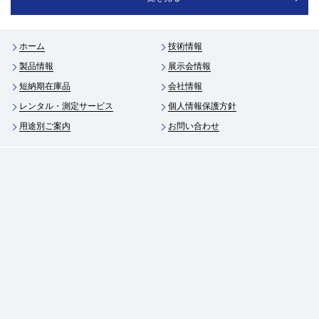
日本畜産学会第134回大会 企業展示
2022/09/21
InfraTec社のInternational Sales Meetingに参加いたしました
2026年9月15日(火)～18日(金) ＠宮崎大学
ホーム
技術情報
製品情報
展示会情報
短納期在庫品
会社情報
レンタル・測定サービス
個人情報保護方針
用途別ご案内
お問い合わせ