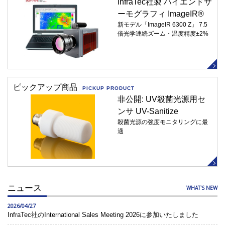
InfraTec社製 ハイエンドサ
ーモグラフィ ImageIR®
新モデル「ImageIR 6300 Z」 7.5
倍光学連続ズーム・温度精度±2%
ピックアップ商品
PICKUP PRODUCT
非公開: UV殺菌光源用セ
ンサ UV-Sanitize
殺菌光源の強度モニタリングに最
適
ニュース
WHAT'S NEW
2026/04/27
InfraTec社のInternational Sales Meeting 2026に参加いたしました