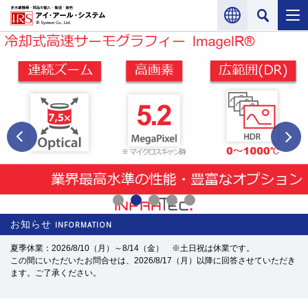
Previous
Next
1
2
3
4
5
お知らせ
INFORMATION
夏季休業：2026/8/10（月）～8/14（金） ※土日祝は休業です。
この間にいただいたお問合せは、2026/8/17（月）以降に回答させていただき
ます。ご了承ください。