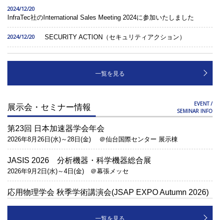
2024/12/20
InfraTec社のInternational Sales Meeting 2024に参加いたしました
2024/12/20
SECURITY ACTION（セキュリティアクション）
2024/06/24
Wi.Tec-Sensorik社製品の取扱いを開始しました。
一覧を見る
2024/04/17
デジタル庁 技術検証事業に関する取組として、 『類型4：センサー、AI
解析等を活用した設備の状態の定期点検 の実証』の実証事業に携わり
ました。
EVENT /
展示会・セミナー情報
SEMINAR INFO
2024/01/29
第23回 日本加速器学会年会
1月4日「NHK北海道」で、ドローン搭載型ガス検知用カメラによる「牛
2026年8月26日(水)～28日(金) ＠仙台国際センター 展示棟
のゲップ」の撮影の様子が放送されました。
2023/10/05
【お知らせ】サーバ不具合発生のお詫びと復旧のご連絡
JASIS 2026 分析機器・科学機器総合展
2026年9月2日(水)～4日(金) ＠幕張メッセ
2023/02/15
ハイエンドサーモグラフィ ImageIR®のデモ機を導入いたしました
応用物理学会 秋季学術講演会(JSAP EXPO Autumn 2026)
2026年9月8日(火)～11日(金) ＠北海道大学
2022/09/27
営業時間変更のお知らせ
一覧を見る