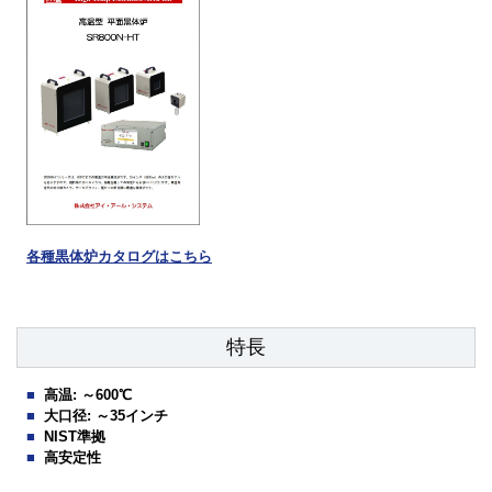
各種黒体炉カタログはこちら
特長
高温: ～600℃
大口径: ～35インチ
NIST準拠
高安定性