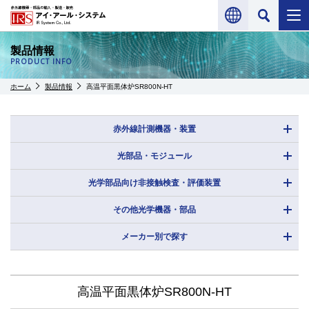
製品情報
PRODUCT INFO
ホーム
製品情報
高温平面黒体炉SR800N-HT
赤外線計測機器・装置
光部品・モジュール
光学部品向け非接触検査・評価装置
その他光学機器・部品
メーカー別で探す
高温平面黒体炉SR800N-HT