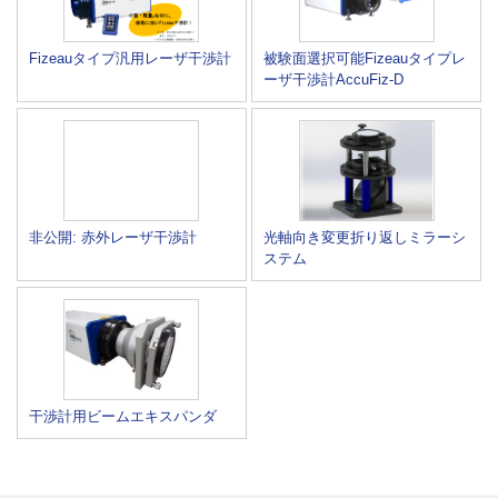
Fizeauタイプ汎用レーザ干渉計
被験面選択可能Fizeauタイプレ
ーザ干渉計AccuFiz-D
非公開: 赤外レーザ干渉計
光軸向き変更折り返しミラーシ
ステム
干渉計用ビームエキスパンダ