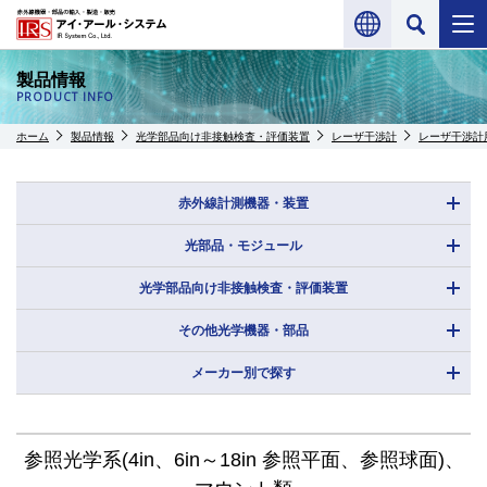
製品情報
PRODUCT INFO
ホーム
製品情報
光学部品向け非接触検査・評価装置
レーザ干渉計
レーザ干渉計
赤外線計測機器・装置
光部品・モジュール
光学部品向け非接触検査・評価装置
その他光学機器・部品
メーカー別で探す
参照光学系(4in、6in～18in 参照平面、参照球面)、