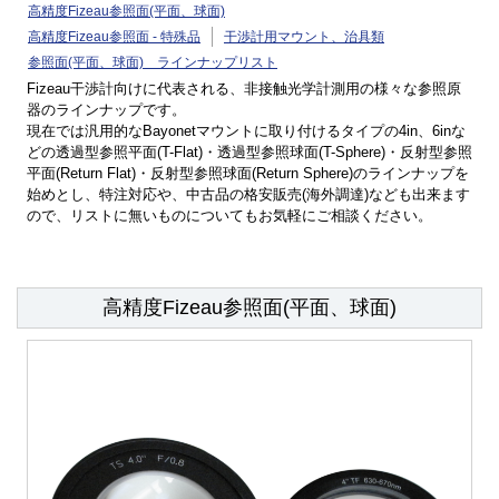
高精度Fizeau参照面(平面、球面)
高精度Fizeau参照面 - 特殊品
干渉計用マウント、治具類
参照面(平面、球面) ラインナップリスト
Fizeau干渉計向けに代表される、非接触光学計測用の様々な参照原
器のラインナップです。
現在では汎用的なBayonetマウントに取り付けるタイプの4in、6inな
どの透過型参照平面(T-Flat)・透過型参照球面(T-Sphere)・反射型参照
平面(Return Flat)・反射型参照球面(Return Sphere)のラインナップを
始めとし、特注対応や、中古品の格安販売(海外調達)なども出来ます
ので、リストに無いものについてもお気軽にご相談ください。
高精度Fizeau参照面(平面、球面)