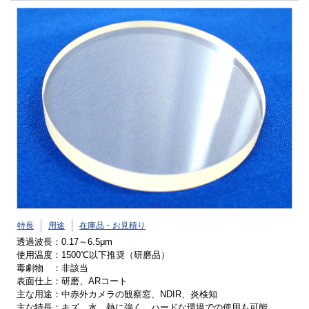
特長
用途
在庫品・お見積り
透過波長：0.17～6.5μm
使用温度：1500℃以下推奨（研磨品）
毒劇物 ：非該当
表面仕上：研磨、ARコート
主な用途：中赤外カメラの観察窓、NDIR、炎検知
主な特長：キズ、水、熱に強く、ハードな環境での使用も可能