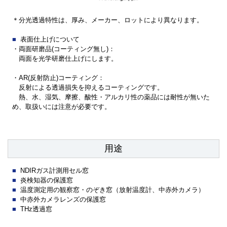
＊分光透過特性は、厚み、メーカー、ロットにより異なります。
表面仕上げについて
・両面研磨品(コーティング無し)：
両面を光学研磨仕上げにします。
・AR(反射防止)コーティング：
反射による透過損失を抑えるコーティングです。
熱、水、湿気、摩擦、酸性・アルカリ性の薬品には耐性が無いた
め、取扱いには注意が必要です。
用途
NDIRガス計測用セル窓
炎検知器の保護窓
温度測定用の観察窓・のぞき窓（放射温度計、中赤外カメラ）
中赤外カメラレンズの保護窓
THz透過窓