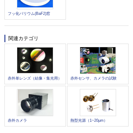
フッ化バリウム(BaF2)窓
関連カテゴリ
赤外単レンズ（結像・集光用）
赤外センサ、カメラの試験
赤外カメラ
熱型光源（1~20µm）