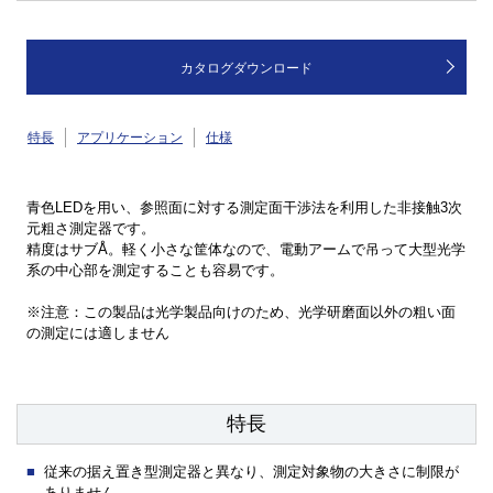
カタログダウンロード
特長
アプリケーション
仕様
青色LEDを用い、参照面に対する測定面干渉法を利用した非接触3次
元粗さ測定器です。
精度はサブÅ。軽く小さな筐体なので、電動アームで吊って大型光学
系の中心部を測定することも容易です。
※注意：この製品は光学製品向けのため、光学研磨面以外の粗い面
の測定には適しません
特長
従来の据え置き型測定器と異なり、測定対象物の大きさに制限が
ありません。