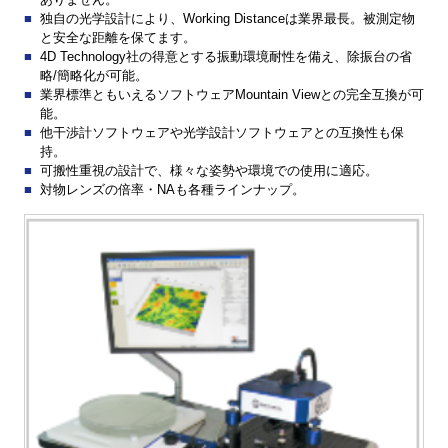
独自の光学設計により、Working Distanceは業界最長。被測定物
と安全な距離を保てます。
4D Technology社の得意とする振動環境耐性を備え、除振台の省
略/簡略化が可能。
業界標準ともいえるソフトウェアMountain Viewとの完全互換が可
能。
他干渉計ソフトウェアや光学設計ソフトウェアとの互換性も保
持。
可搬性重視の設計で、様々な姿勢や環境での使用に適応。
対物レンズの倍率・NAも各種ラインナップ。