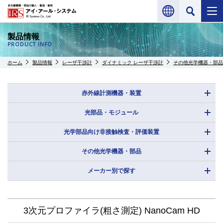
製品情報
PRODUCT INFO
ホーム
製品情報
レーザ干渉計
ダイナミック レーザ干渉計
その他光学機器・部品
赤外線計測機器・装置
光部品・モジュール
光学部品向け非接触検査・評価装置
その他光学機器・部品
メーカー別で探す
3次元プロファイラ(粗さ測定) NanoCam HD