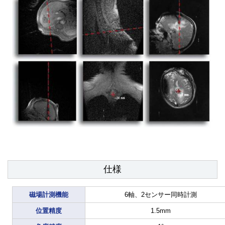
仕様
磁場計測機能
6軸、2センサー同時計測
位置精度
1.5mm