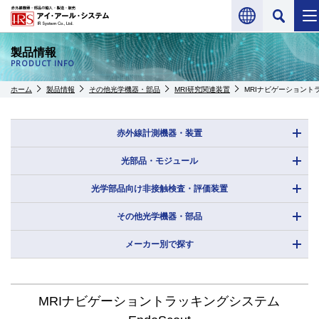
製品情報
PRODUCT INFO
ホーム
製品情報
その他光学機器・部品
MRI研究関連装置
MRIナビゲーショントラ
赤外線計測機器・装置
光部品・モジュール
光学部品向け非接触検査・評価装置
その他光学機器・部品
メーカー別で探す
MRIナビゲーショントラッキングシステム