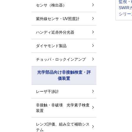
監視・
センサ（検出器）
SWIRカ
シリー
紫外線センサ・UV照度計
ハンディ近赤外分光器
ダイヤモンド製品
チョッパ・ロックインアンプ
光学部品向け非接触検査・評
価装置
レーザ干渉計
非接触・非破壊 光学素子検査
装置
レンズ評価、組み立て補助シス
テム