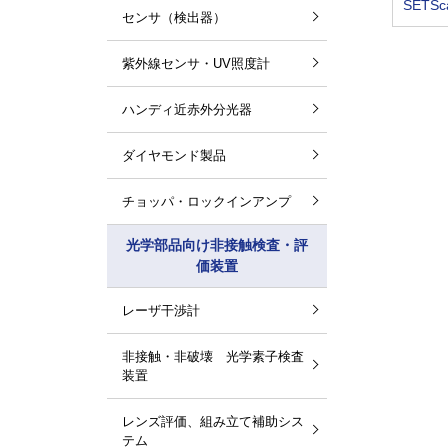
SETS
センサ（検出器）
紫外線センサ・UV照度計
ハンディ近赤外分光器
ダイヤモンド製品
チョッパ・ロックインアンプ
光学部品向け非接触検査・評
価装置
レーザ干渉計
非接触・非破壊 光学素子検査
装置
レンズ評価、組み立て補助シス
テム