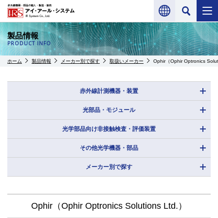
製品情報
PRODUCT INFO
ホーム
製品情報
メーカー別で探す
取扱いメーカー
Ophir（Ophir Optronics Solu
赤外線計測機器・装置
光部品・モジュール
光学部品向け非接触検査・評価装置
その他光学機器・部品
メーカー別で探す
Ophir（Ophir Optronics Solutions Ltd.）