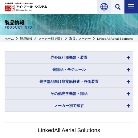
製品情報
PRODUCT INFO
ホーム
製品情報
メーカー別で探す
取扱いメーカー
LinkedAll Aerial Solutions
赤外線計測機器・装置
光部品・モジュール
光学部品向け非接触検査・評価装置
その他光学機器・部品
メーカー別で探す
LinkedAll Aerial Solutions