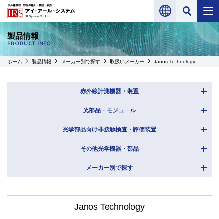
製品情報
PRODUCT INFO
ホーム
製品情報
メーカー別で探す
取扱いメーカー
Janos Technology
赤外線計測機器・装置
光部品・モジュール
光学部品向け非接触検査・評価装置
その他光学機器・部品
メーカー別で探す
Janos Technology