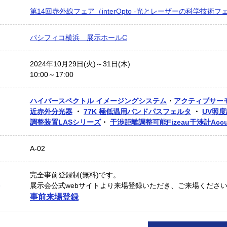
第14回赤外線フェア（interOpto -光とレーザーの科学技術フェ
パシフィコ横浜 展示ホールC
2024年10月29日(火)～31日(木)
10:00～17:00
ハイパースペクトル イメージングシステム
・
アクティブサー
近赤外分光器
・
77K 極低温用バンドパスフェルタ
・
UV照度
調整装置LASシリーズ
・
干渉距離調整可能Fizeau干渉計AccuF
A-02
完全事前登録制(無料)です。
展示会公式webサイトより来場登録いただき、ご来場くださ
事前来場登録