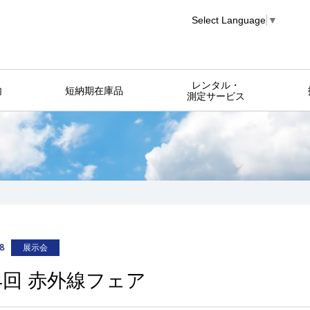
Select Language
▼
レンタル・
内
短納期在庫品
測定サービス
8
展示会
4回 赤外線フェア