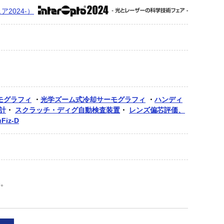
ア2024-）
モグラフィ
・
光学ズーム式冷却サーモグラフィ
・
ハンディ
計
・
スクラッチ・ディグ自動検査装置
・
レンズ偏芯評価、
iz-D
い。