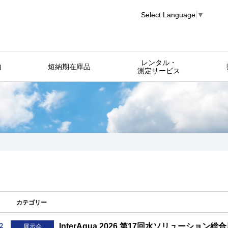
Select Language
▼
レンタル・
内
短納期在庫品
測定サービス
カテゴリー
2
InterAqua 2026 第17回水ソリューシ
展示会