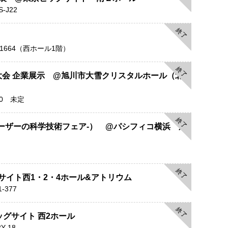
-J22
終了
0 W1664（西ホール1階）
終了
講演大会 企業展示 @旭川市大雪クリスタルホール（北海
00 未定
終了
-光とレーザーの科学技術フェア-） @パシフィコ横浜 展
終了
ビッグサイト西1・2・4ホール&アトリウム
-377
終了
ビッグサイト 西2ホール
Y-18