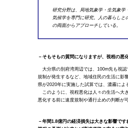
研究分野は、局地気象学・生気象学
気候学を専門に研究。人の暮らしと
の両面からアプローチしている。
－そもそもの質問になりますが、視程の悪
大分県の別府湾周辺では、100m先も視
規制が発生するなど、地域住民の生活に影響
県が2020年に実施した試算では、濃霧によ
このように、視程悪化は人々の生活へ大き
悪化する前に速度規制や通行止めの判断が
－年間1.8億円の経済損失は大きな影響です