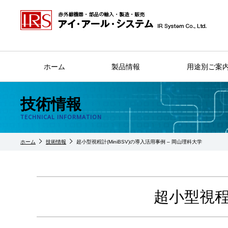
ホーム
製品情報
用途別ご案
技術情報
TECHNICAL INFORMATION
ホーム
技術情報
超小型視程計(MiniBSV)の導入活用事例 – 岡山理科大学
超小型視程計