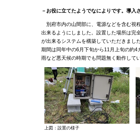
－お役に立てたようでなによりです。導入
別府市内の山間部に、電源などを含む視程
出来るようにしました。設置した場所は完
が出来るシステムを構築していただきまし
期間は同年中の6月下旬から11月上旬の約
雨など悪天候の時期でも問題無く動作して
上図：設置の様子