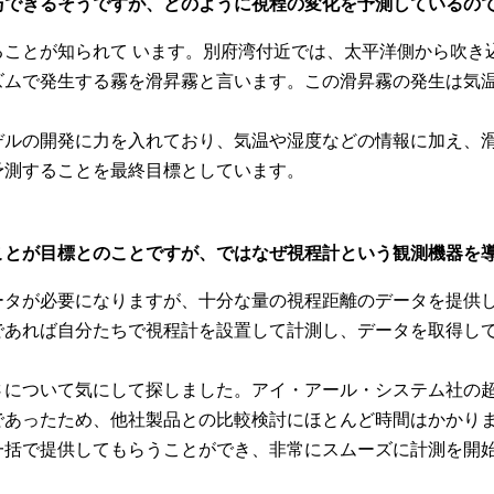
与できるそうですが、どのように視程の変化を予測しているの
ことが知られて います。別府湾付近では、太平洋側から吹き
ズムで発生する霧を滑昇霧と言います。この滑昇霧の発生は気
ルの開発に力を入れており、気温や湿度などの情報に加え、滑
予測することを最終目標としています。
ことが目標とのことですが、ではなぜ視程計という観測機器を
タが必要になりますが、十分な量の視程距離のデータを提供し
であれば自分たちで視程計を設置して計測し、データを取得し
について気にして探しました。アイ・アール・システム社の超
であったため、他社製品との比較検討にほとんど時間はかかりま
一括で提供してもらうことができ、非常にスムーズに計測を開