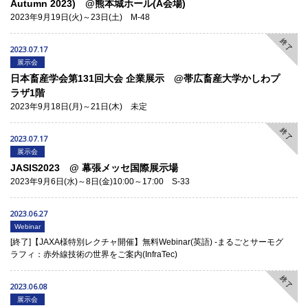
Autumn 2023) @熊本城ホール(A会場)
2023年9月19日(火)～23日(土) M-48
終了
2023.07.17
展示会
日本畜産学会第131回大会 企業展示 @帯広畜産大学かしわプ
ラザ1階
2023年9月18日(月)～21日(木) 未定
終了
2023.07.17
展示会
JASIS2023 @ 幕張メッセ国際展示場
2023年9月6日(水)～8日(金)10:00～17:00 S-33
2023.06.27
Webinar
[終了]【JAXA様特別レクチャ開催】無料Webinar(英語) -まるごとサーモグ
ラフィ：赤外線技術の世界をご案内(InfraTec)
終了
2023.06.08
展示会