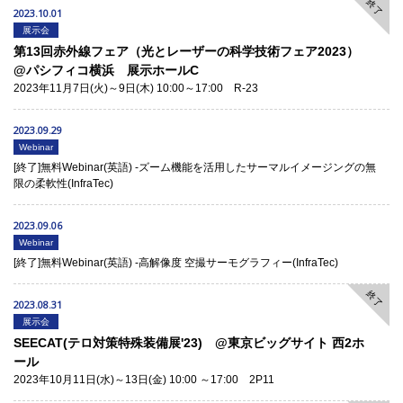
終了
2023.10.01
展示会
第13回赤外線フェア（光とレーザーの科学技術フェア2023）
@パシフィコ横浜 展示ホールC
2023年11月7日(火)～9日(木) 10:00～17:00 R-23
2023.09.29
Webinar
[終了]無料Webinar(英語) -ズーム機能を活用したサーマルイメージングの無
限の柔軟性(InfraTec)
2023.09.06
Webinar
[終了]無料Webinar(英語) -高解像度 空撮サーモグラフィー(InfraTec)
終了
2023.08.31
展示会
SEECAT(テロ対策特殊装備展'23) @東京ビッグサイト 西2ホ
ール
2023年10月11日(水)～13日(金) 10:00 ～17:00 2P11