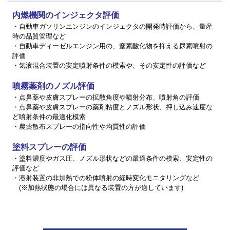
内燃機関のインジェクタ評価
・自動車ガソリンエンジンのインジェクタの開発時評価から、量産
時の品質管理など
・自動車ディーゼルエンジン用の、窒素酸化物を抑える尿素噴射の
評価
・気液混合装置の安定噴射条件の模索や、その安定性の評価など
噴霧薬剤のノズル評価
・点鼻薬や皮膚スプレーの拡散角度や噴射分布、噴射角の評価
・点鼻薬や皮膚スプレーの薬剤粘度とノズル形状、押し込み速度な
ど噴射条件の最適化模索
・農薬散布スプレーの指向性や均質性の評価
塗料スプレーの評価
・塗料濃度やガス圧、ノズル形状などの最適条件の模索、安定性の
評価など
・溶射装置の非加熱での粉体噴射の経時変化モニタリングなど
(※加熱状態の場合には異なる装置の方が適しています)