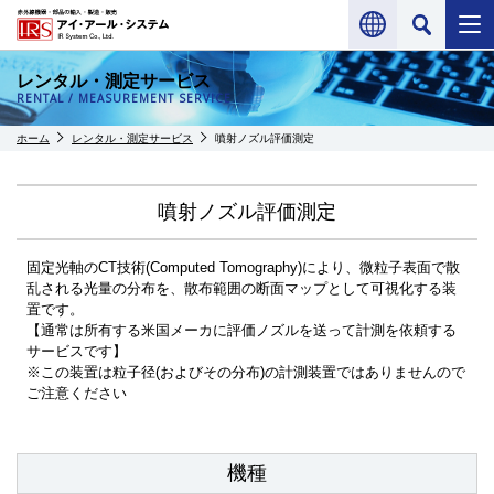
レンタル・測定サービス
RENTAL / MEASUREMENT SERVICE
ホーム
レンタル・測定サービス
噴射ノズル評価測定
噴射ノズル評価測定
固定光軸のCT技術(Computed Tomography)により、微粒子表面で散
乱される光量の分布を、散布範囲の断面マップとして可視化する装
置です。
【通常は所有する米国メーカに評価ノズルを送って計測を依頼する
サービスです】
※この装置は粒子径(およびその分布)の計測装置ではありませんので
ご注意ください
機種