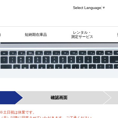
Select Language
▼
レンタル・
内
短納期在庫品
測定サービス
確認画面
） ※土日祝は休業です。
/17（月）以降に回答させていただきます。ご了承ください。